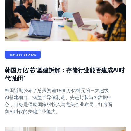
Tue Jun 30 2026
韩国万亿'芯'基建拆解：存储行业能否建成AI时
代'油田'
韩国近期公布了总投资逾1800万亿韩元的三大超级
AI基建项目，涵盖半导体制造、先进封装与AI数据中
心，目标是借助国家级投入与龙头企业布局，打造面
向AI时代的关键产业能力。