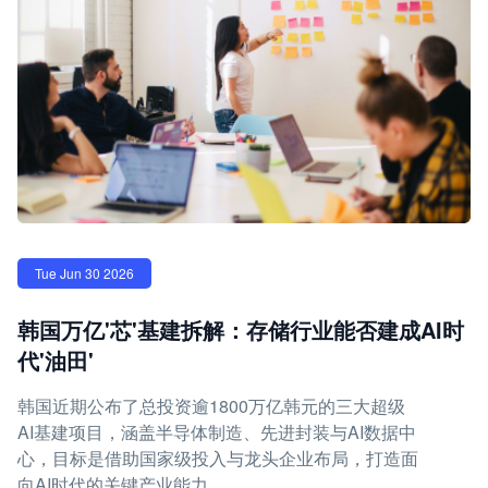
Tue Jun 30 2026
韩国万亿'芯'基建拆解：存储行业能否建成AI时
代'油田'
韩国近期公布了总投资逾1800万亿韩元的三大超级
AI基建项目，涵盖半导体制造、先进封装与AI数据中
心，目标是借助国家级投入与龙头企业布局，打造面
向AI时代的关键产业能力。