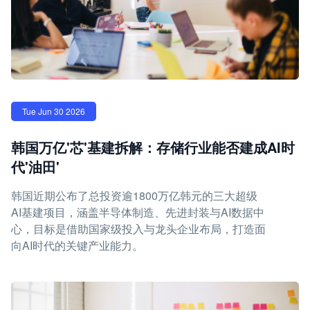
Tue Jun 30 2026
韩国万亿'芯'基建拆解：存储行业能否建成AI时
代'油田'
韩国近期公布了总投资逾1800万亿韩元的三大超级
AI基建项目，涵盖半导体制造、先进封装与AI数据中
心，目标是借助国家级投入与龙头企业布局，打造面
向AI时代的关键产业能力。