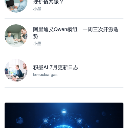
现价值共振？
小墨
阿里通义Qwen模组：一周三次开源造
势
小墨
积墨AI 7月更新日志
keepcleargas