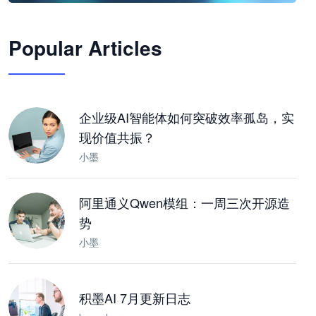
🦞
Popular Articles
JimoClaw 桌面 AI Agent 工作台
让 AI 处理本地资料 · 操控浏览器 · 交付可用文档
下载桌面版
企业级AI智能体如何突破效率孤岛，实
现价值共振？
小墨
阿里通义Qwen模组：一周三次开源造
势
小墨
积墨AI 7月更新日志