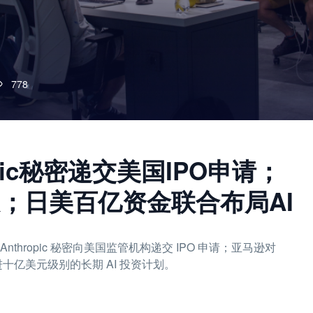
778
opic秘密递交美国IPO申请；
；日美百亿资金联合布局AI
nthropic 秘密向美国监管机构递交 IPO 申请；亚马逊对
进十亿美元级别的长期 AI 投资计划。