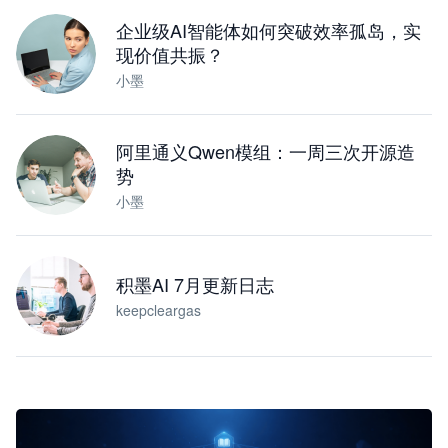
下载桌面版
企业级AI智能体如何突破效率孤岛，实
现价值共振？
小墨
阿里通义Qwen模组：一周三次开源造
势
小墨
积墨AI 7月更新日志
keepcleargas