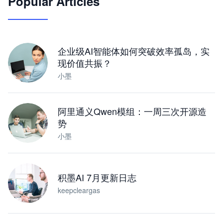
Popular Articles
JimoClaw 桌面 AI Agent 工作台
让 AI 处理本地资料 · 操控浏览器 · 交付可用文档
下载桌面版
企业级AI智能体如何突破效率孤岛，实
现价值共振？
小墨
阿里通义Qwen模组：一周三次开源造
势
小墨
积墨AI 7月更新日志
keepcleargas