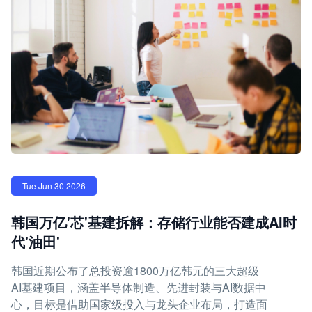
Tue Jun 30 2026
韩国万亿'芯'基建拆解：存储行业能否建成AI时
代'油田'
韩国近期公布了总投资逾1800万亿韩元的三大超级
AI基建项目，涵盖半导体制造、先进封装与AI数据中
心，目标是借助国家级投入与龙头企业布局，打造面