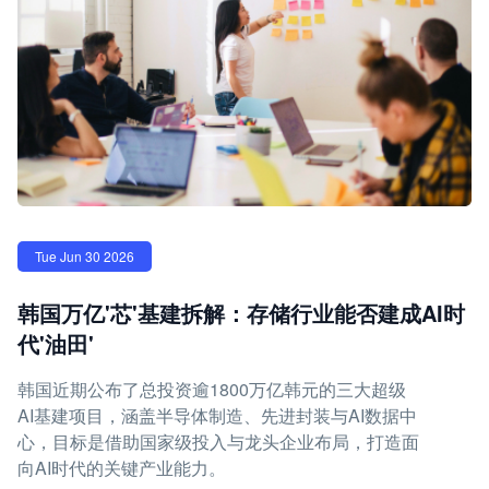
Tue Jun 30 2026
韩国万亿'芯'基建拆解：存储行业能否建成AI时
代'油田'
韩国近期公布了总投资逾1800万亿韩元的三大超级
AI基建项目，涵盖半导体制造、先进封装与AI数据中
心，目标是借助国家级投入与龙头企业布局，打造面
向AI时代的关键产业能力。