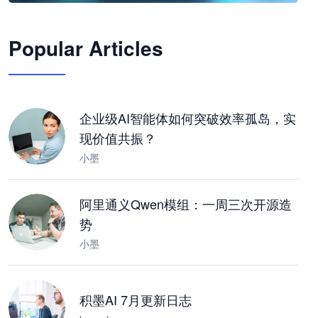
🦞
Popular Articles
JimoClaw 桌面 AI Agent 工作台
让 AI 处理本地资料 · 操控浏览器 · 交付可用文档
下载桌面版
企业级AI智能体如何突破效率孤岛，实
现价值共振？
小墨
阿里通义Qwen模组：一周三次开源造
势
小墨
积墨AI 7月更新日志