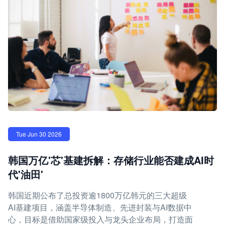
Tue Jun 30 2026
韩国万亿'芯'基建拆解：存储行业能否建成AI时
代'油田'
韩国近期公布了总投资逾1800万亿韩元的三大超级
AI基建项目，涵盖半导体制造、先进封装与AI数据中
心，目标是借助国家级投入与龙头企业布局，打造面