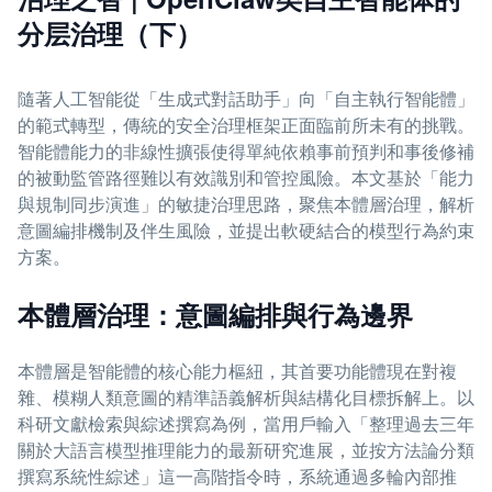
分层治理（下）
隨著人工智能從「生成式對話助手」向「自主執行智能體」
的範式轉型，傳統的安全治理框架正面臨前所未有的挑戰。
智能體能力的非線性擴張使得單純依賴事前預判和事後修補
的被動監管路徑難以有效識別和管控風險。本文基於「能力
與規制同步演進」的敏捷治理思路，聚焦本體層治理，解析
意圖編排機制及伴生風險，並提出軟硬結合的模型行為約束
方案。
本體層治理：意圖編排與行為邊界
本體層是智能體的核心能力樞紐，其首要功能體現在對複
雜、模糊人類意圖的精準語義解析與結構化目標拆解上。以
科研文獻檢索與綜述撰寫為例，當用戶輸入「整理過去三年
關於大語言模型推理能力的最新研究進展，並按方法論分類
撰寫系統性綜述」這一高階指令時，系統通過多輪內部推