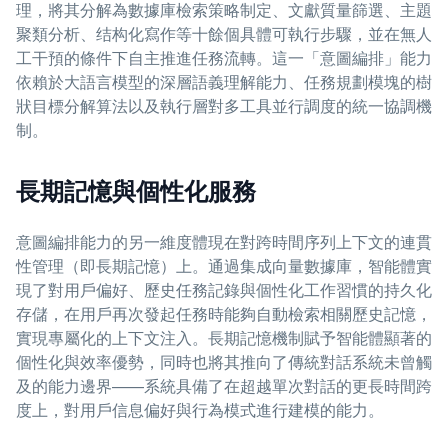
理，將其分解為數據庫檢索策略制定、文獻質量篩選、主題
聚類分析、结构化寫作等十餘個具體可執行步驟，並在無人
工干預的條件下自主推進任務流轉。這一「意圖編排」能力
依賴於大語言模型的深層語義理解能力、任務規劃模塊的樹
狀目標分解算法以及執行層對多工具並行調度的統一協調機
制。
長期記憶與個性化服務
意圖編排能力的另一維度體現在對跨時間序列上下文的連貫
性管理（即長期記憶）上。通過集成向量數據庫，智能體實
現了對用戶偏好、歷史任務記錄與個性化工作習慣的持久化
存儲，在用戶再次發起任務時能夠自動檢索相關歷史記憶，
實現專屬化的上下文注入。長期記憶機制賦予智能體顯著的
個性化與效率優勢，同時也將其推向了傳統對話系統未曾觸
及的能力邊界——系統具備了在超越單次對話的更長時間跨
度上，對用戶信息偏好與行為模式進行建模的能力。