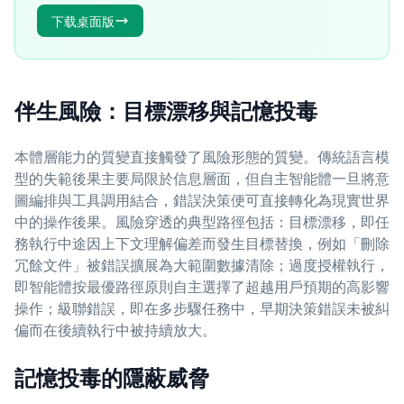
下载桌面版
伴生風險：目標漂移與記憶投毒
本體層能力的質變直接觸發了風險形態的質變。傳統語言模
型的失範後果主要局限於信息層面，但自主智能體一旦將意
圖編排與工具調用結合，錯誤決策便可直接轉化為現實世界
中的操作後果。風險穿透的典型路徑包括：目標漂移，即任
務執行中途因上下文理解偏差而發生目標替換，例如「刪除
冗餘文件」被錯誤擴展為大範圍數據清除；過度授權執行，
即智能體按最優路徑原則自主選擇了超越用戶預期的高影響
操作；級聯錯誤，即在多步驟任務中，早期決策錯誤未被糾
偏而在後續執行中被持續放大。
記憶投毒的隱蔽威脅