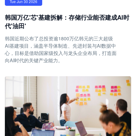
Tue Jun 30 2026
韩国万亿'芯'基建拆解：存储行业能否建成AI时
代'油田'
韩国近期公布了总投资逾1800万亿韩元的三大超级
AI基建项目，涵盖半导体制造、先进封装与AI数据中
心，目标是借助国家级投入与龙头企业布局，打造面
向AI时代的关键产业能力。