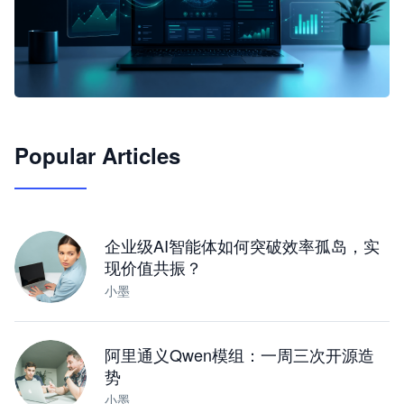
🦞
Popular Articles
JimoClaw 桌面 AI Agent 工作台
让 AI 处理本地资料 · 操控浏览器 · 交付可用文档
下载桌面版
企业级AI智能体如何突破效率孤岛，实
现价值共振？
小墨
阿里通义Qwen模组：一周三次开源造
势
小墨