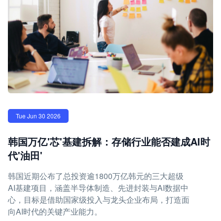
Tue Jun 30 2026
韩国万亿'芯'基建拆解：存储行业能否建成AI时
代'油田'
韩国近期公布了总投资逾1800万亿韩元的三大超级
AI基建项目，涵盖半导体制造、先进封装与AI数据中
心，目标是借助国家级投入与龙头企业布局，打造面
向AI时代的关键产业能力。