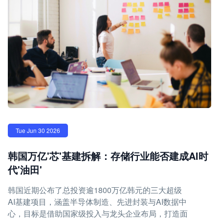
Tue Jun 30 2026
韩国万亿'芯'基建拆解：存储行业能否建成AI时
代'油田'
韩国近期公布了总投资逾1800万亿韩元的三大超级
AI基建项目，涵盖半导体制造、先进封装与AI数据中
心，目标是借助国家级投入与龙头企业布局，打造面