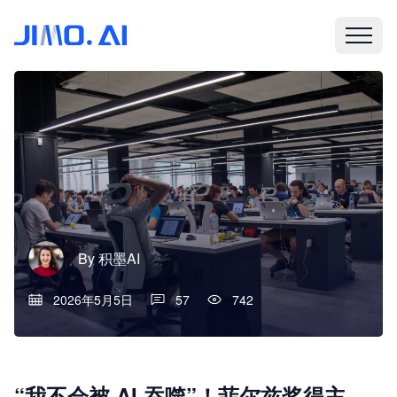
By
积墨AI
2026年5月5日
57
742
“我不会被 AI 吞噬”！菲尔兹奖得主、