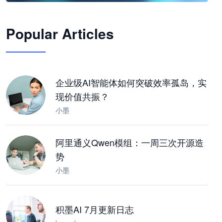
🦞
Popular Articles
JimoClaw 桌面 AI Agent 工作台
让 AI 处理本地资料 · 操控浏览器 · 交付可用文档
下载桌面版
企业级AI智能体如何突破效率孤岛，实
现价值共振？
小墨
阿里通义Qwen模组：一周三次开源造
势
小墨
积墨AI 7月更新日志