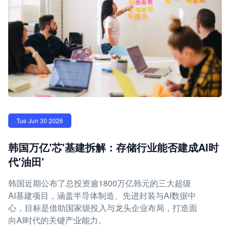
Tue Jun 30 2026
韩国万亿'芯'基建拆解：存储行业能否建成AI时
代'油田'
韩国近期公布了总投资逾1800万亿韩元的三大超级
AI基建项目，涵盖半导体制造、先进封装与AI数据中
心，目标是借助国家级投入与龙头企业布局，打造面
向AI时代的关键产业能力。