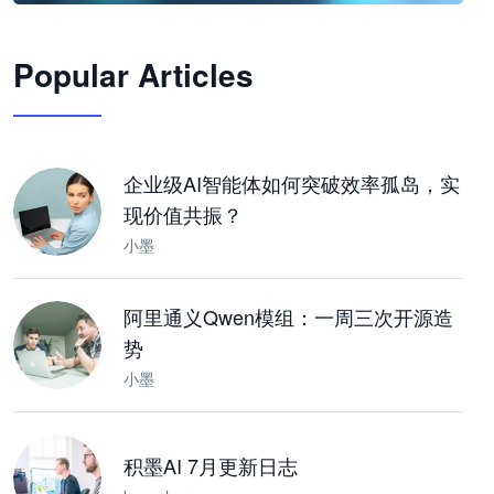
🦞
Popular Articles
JimoClaw 桌面 AI Agent 工作台
让 AI 处理本地资料 · 操控浏览器 · 交付可用文档
下载桌面版
企业级AI智能体如何突破效率孤岛，实
现价值共振？
小墨
阿里通义Qwen模组：一周三次开源造
势
小墨
积墨AI 7月更新日志