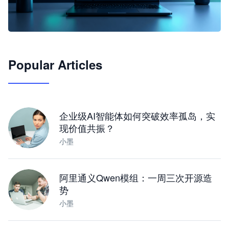
🦞
Popular Articles
JimoClaw 桌面 AI Agent 工作台
让 AI 处理本地资料 · 操控浏览器 · 交付可用文档
下载桌面版
企业级AI智能体如何突破效率孤岛，实
现价值共振？
小墨
阿里通义Qwen模组：一周三次开源造
势
小墨