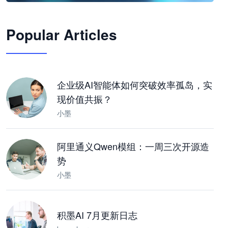
🦞
Popular Articles
JimoClaw 桌面 AI Agent 工作台
让 AI 处理本地资料 · 操控浏览器 · 交付可用文档
下载桌面版
企业级AI智能体如何突破效率孤岛，实
现价值共振？
小墨
阿里通义Qwen模组：一周三次开源造
势
小墨
积墨AI 7月更新日志