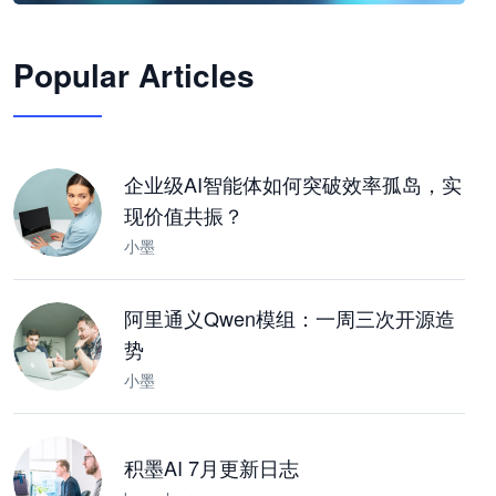
🦞
Popular Articles
JimoClaw 桌面 AI Agent 工作台
让 AI 处理本地资料 · 操控浏览器 · 交付可用文档
下载桌面版
企业级AI智能体如何突破效率孤岛，实
现价值共振？
小墨
阿里通义Qwen模组：一周三次开源造
势
小墨
积墨AI 7月更新日志