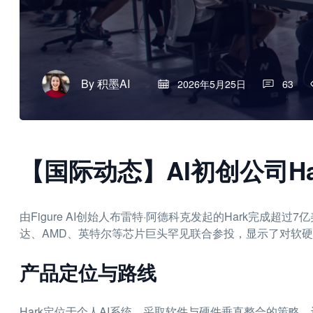
By
积墨AI
2026年5月25日
63
【国际动态】AI初创公司H
由Figure AI创始人布雷特·阿德科克发起的Hark完成超过7亿美元
达、AMD、英特尔等芯片巨头罕见联合参投，显示了对软硬
产品定位与路线
Hark定位于个人AI系统，采取软件与硬件垂直整合的策