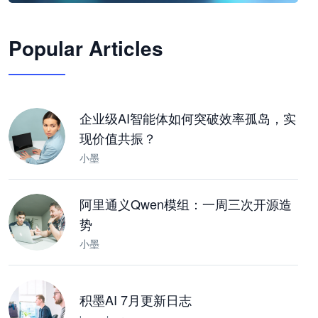
🦞
Popular Articles
JimoClaw 桌面 AI Agent 工作台
让 AI 处理本地资料 · 操控浏览器 · 交付可用文档
下载桌面版
企业级AI智能体如何突破效率孤岛，实
现价值共振？
小墨
阿里通义Qwen模组：一周三次开源造
势
小墨
积墨AI 7月更新日志