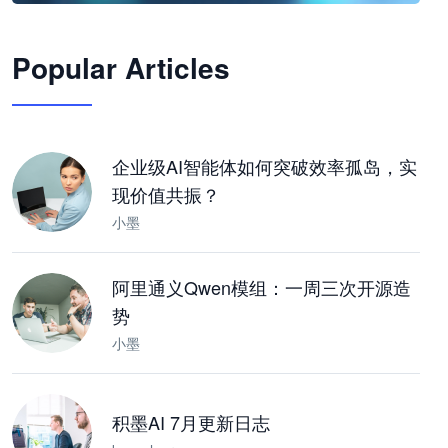
🦞
Popular Articles
JimoClaw 桌面 AI Agent 工作台
让 AI 处理本地资料 · 操控浏览器 · 交付可用文档
下载桌面版
企业级AI智能体如何突破效率孤岛，实
现价值共振？
小墨
阿里通义Qwen模组：一周三次开源造
势
小墨
积墨AI 7月更新日志