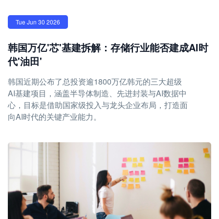
Tue Jun 30 2026
韩国万亿'芯'基建拆解：存储行业能否建成AI时
代'油田'
韩国近期公布了总投资逾1800万亿韩元的三大超级
AI基建项目，涵盖半导体制造、先进封装与AI数据中
心，目标是借助国家级投入与龙头企业布局，打造面
向AI时代的关键产业能力。