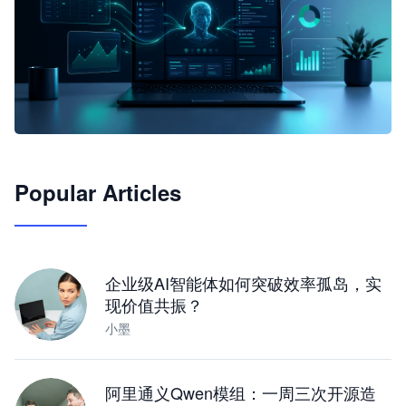
🦞
Popular Articles
JimoClaw 桌面 AI Agent 工作台
让 AI 处理本地资料 · 操控浏览器 · 交付可用文档
下载桌面版
企业级AI智能体如何突破效率孤岛，实
现价值共振？
小墨
阿里通义Qwen模组：一周三次开源造