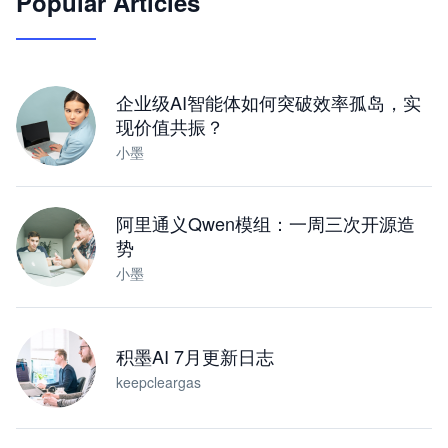
Popular Articles
JimoClaw 桌面 AI Agent 工作台
让 AI 处理本地资料 · 操控浏览器 · 交付可用文档
下载桌面版
企业级AI智能体如何突破效率孤岛，实
现价值共振？
小墨
阿里通义Qwen模组：一周三次开源造
势
小墨
积墨AI 7月更新日志
keepcleargas