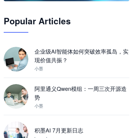
🦞
Popular Articles
JimoClaw 桌面 AI Agent 工作台
让 AI 处理本地资料 · 操控浏览器 · 交付可用文档
下载桌面版
企业级AI智能体如何突破效率孤岛，实
现价值共振？
小墨
阿里通义Qwen模组：一周三次开源造
势
小墨
积墨AI 7月更新日志