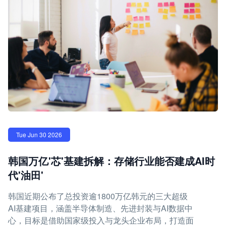
Tue Jun 30 2026
韩国万亿'芯'基建拆解：存储行业能否建成AI时
代'油田'
韩国近期公布了总投资逾1800万亿韩元的三大超级
AI基建项目，涵盖半导体制造、先进封装与AI数据中
心，目标是借助国家级投入与龙头企业布局，打造面