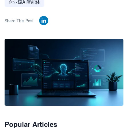
企业级AI智能体
Share This Post
🦞
Popular Articles
JimoClaw 桌面 AI Agent 工作台