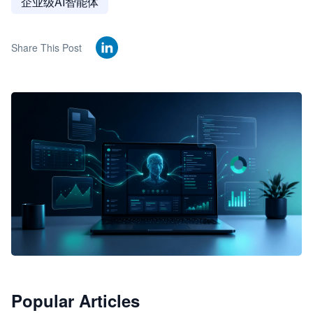
企业级AI智能体
Share This Post
🦞
Popular Articles
JimoClaw 桌面 AI Agent 工作台