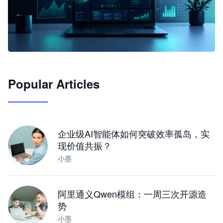
🦞
Popular Articles
JimoClaw 桌面 AI Agent 工作台
让 AI 处理本地资料 · 操控浏览器 · 交付可用文档
下载桌面版
企业级AI智能体如何突破效率孤岛，实
现价值共振？
小墨
阿里通义Qwen模组：一周三次开源造
势
小墨