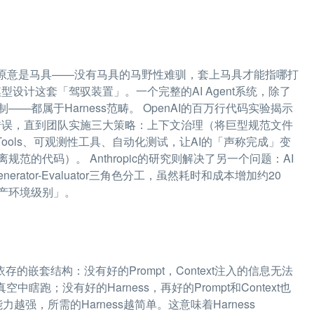
「Harness」原意是马具——没有马具的马野性难驯，套上马具才能指哪打
何为大模型设计这套「驾驭装置」。一个完整的AI Agent系统，除了
都属于Harness范畴。 OpenAI的百万行代码实验揭示
同类错误，直到团队实施三大策略：上下文治理（将巨型规范文件
ools、可观测性工具、自动化测试，让AI的「声称完成」变
的代码）。 Anthropic的研究则解决了另一个问题：AI
enerator-Evaluator三角色分工，虽然耗时和成本增加约20
产环境级别」。
的嵌套结构：没有好的Prompt，Context注入的信息无法
真空中瞎跑；没有好的Harness，再好的Prompt和Context也
力越强，所需的Harness越简单。这意味着Harness