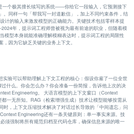
质上是一个极其擅长续写的系统——你给它一段输入，它预测接下
」。同样一句「帮我写一封道歉信」，加上不同约束条件，结
心设计的输入来激发模型的正确能力。关键技术包括零样本提
-2024年，提示词工程师曾被视为最有前途的职业，但随着模
减。当模型本身就能准确理解模糊表达时，提示词工程的局限性
案，因为它缺乏关键的业务上下文。
力** 一个思想实验可以帮助理解上下文工程的核心：假设你雇了一位全世
聊过什么。你会怎么办？你会准备一份简报，告诉他上次的决
Engineering。 大语言模型的上下文窗口（Context
模型都一无所知。RAG（检索增强生成）技术让模型能够按需从
同时，上下文压缩技术解决了对话过长导致的「中间遗忘」问
ext Engineering还有一条关键原则：单一事实来源。技
从，必须强制将所有规范归档至代码仓库，确保信息来源的唯一