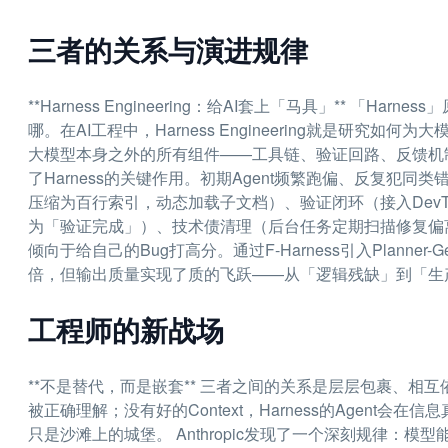
三者的关系与演进规律
**Harness Engineering：给AI套上「马具」** 
哪。在AI工程中，Harness Engineering就是研究如
大模型本身之外的所有组件——工具链、验证回路、反馈机制——
了Harness的关键作用。初期Agent频繁跑偏、反复犯
压缩为百行索引，动态加载子文档）、验证闭环（接入DevT
为「验证完成」）、技术债清理（后台任务定期扫描修复偏离规范
倾向于给自己的Bug打高分。通过F-Harness引入Planner-G
倍，但输出质量实现了质的飞跃——从「逻辑残缺」到「生
工程师的新战场
**不是替代，而是嵌套** 三者之间的关系是层层包裹、相互依存
被正确理解；没有好的Context，Harness的Agent会在信息
只是沙滩上的城堡。 Anthropic发现了一个深刻规律：模型能