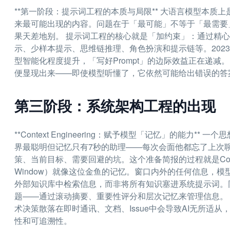
**第一阶段：提示词工程的本质与局限** 大语言模型本
来最可能出现的内容。问题在于「最可能」不等于「最需要
果天差地别。 提示词工程的核心就是「加约束」：通过精
示、少样本提示、思维链推理、角色扮演和提示链等。2023
型智能化程度提升，「写好Prompt」的边际效益正在递
便显现出来——即使模型听懂了，它依然可能给出错误的答
第三阶段：系统架构工程的出现
**Context Engineering：赋予模型「记忆」的能
界最聪明但记忆只有7秒的助理——每次会面他都忘了上次
策、当前目标、需要回避的坑。这个准备简报的过程就是Context 
Window）就像这位金鱼的记忆。窗口内外的任何信息，
外部知识库中检索信息，而非将所有知识塞进系统提示词。
题——通过滚动摘要、重要性评分和层次记忆来管理信息。 Cont
术决策散落在即时通讯、文档、Issue中会导致AI无所适
性和可追溯性。