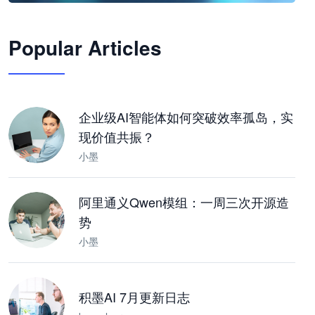
🦞
Popular Articles
JimoClaw 桌面 AI Agent 工作台
让 AI 处理本地资料 · 操控浏览器 · 交付可用文档
下载桌面版
企业级AI智能体如何突破效率孤岛，实
现价值共振？
小墨
阿里通义Qwen模组：一周三次开源造
势
小墨
积墨AI 7月更新日志