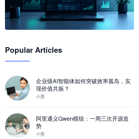
🦞
Popular Articles
JimoClaw 桌面 AI Agent 工作台
让 AI 处理本地资料 · 操控浏览器 · 交付可用文档
下载桌面版
企业级AI智能体如何突破效率孤岛，实
现价值共振？
小墨
阿里通义Qwen模组：一周三次开源造
势
小墨