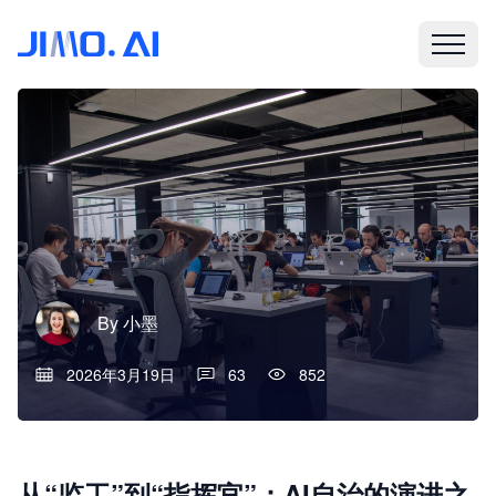
By
小墨
2026年3月19日
63
852
从“监工”到“指挥官”：AI自治的演进之