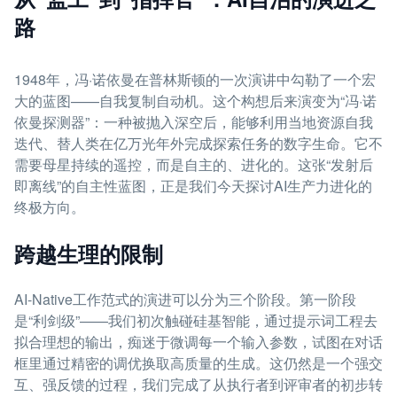
路
1948年，冯·诺依曼在普林斯顿的一次演讲中勾勒了一个宏
大的蓝图——自我复制自动机。这个构想后来演变为“冯·诺
依曼探测器”：一种被抛入深空后，能够利用当地资源自我
迭代、替人类在亿万光年外完成探索任务的数字生命。它不
需要母星持续的遥控，而是自主的、进化的。这张“发射后
即离线”的自主性蓝图，正是我们今天探讨AI生产力进化的
终极方向。
跨越生理的限制
AI-Native工作范式的演进可以分为三个阶段。第一阶段
是“利剑级”——我们初次触碰硅基智能，通过提示词工程去
拟合理想的输出，痴迷于微调每一个输入参数，试图在对话
框里通过精密的调优换取高质量的生成。这仍然是一个强交
互、强反馈的过程，我们完成了从执行者到评审者的初步转