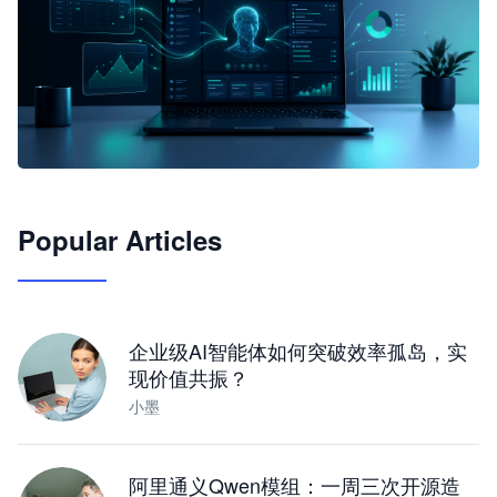
🦞
Popular Articles
JimoClaw 桌面 AI Agent 工作台
让 AI 处理本地资料 · 操控浏览器 · 交付可用文档
下载桌面版
企业级AI智能体如何突破效率孤岛，实
现价值共振？
小墨
阿里通义Qwen模组：一周三次开源造