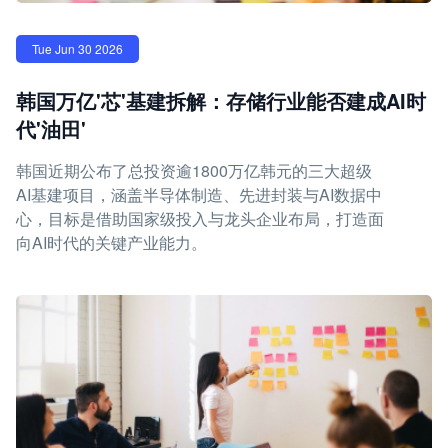
Tue Jun 30 2026
韩国万亿'芯'基建拆解：存储行业能否建成AI时
代'油田'
韩国近期公布了总投资逾1800万亿韩元的三大超级
AI基建项目，涵盖半导体制造、先进封装与AI数据中
心，目标是借助国家级投入与龙头企业布局，打造面
向AI时代的关键产业能力。