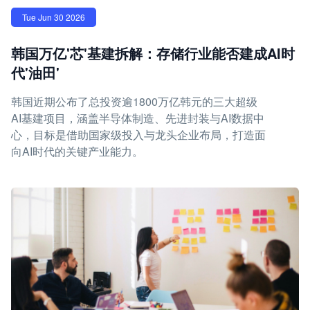
Tue Jun 30 2026
韩国万亿'芯'基建拆解：存储行业能否建成AI时
代'油田'
韩国近期公布了总投资逾1800万亿韩元的三大超级
AI基建项目，涵盖半导体制造、先进封装与AI数据中
心，目标是借助国家级投入与龙头企业布局，打造面
向AI时代的关键产业能力。