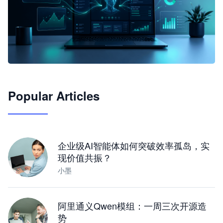
🦞
Popular Articles
JimoClaw 桌面 AI Agent 工作台
让 AI 处理本地资料 · 操控浏览器 · 交付可用文档
下载桌面版
企业级AI智能体如何突破效率孤岛，实
现价值共振？
小墨
阿里通义Qwen模组：一周三次开源造
势