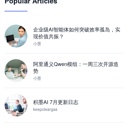
Popular Articles
JimoClaw 桌面 AI Agent 工作台
让 AI 处理本地资料 · 操控浏览器 · 交付可用文档
下载桌面版
企业级AI智能体如何突破效率孤岛，实
现价值共振？
小墨
阿里通义Qwen模组：一周三次开源造
势
小墨
积墨AI 7月更新日志
keepcleargas