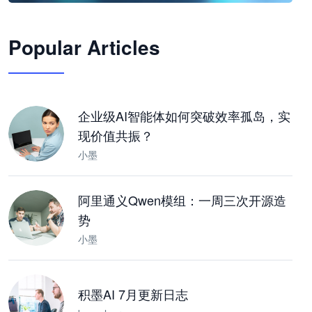
🦞
Popular Articles
JimoClaw 桌面 AI Agent 工作台
让 AI 处理本地资料 · 操控浏览器 · 交付可用文档
下载桌面版
企业级AI智能体如何突破效率孤岛，实
现价值共振？
小墨
阿里通义Qwen模组：一周三次开源造
势
小墨
积墨AI 7月更新日志