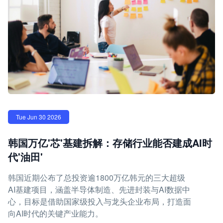
Tue Jun 30 2026
韩国万亿'芯'基建拆解：存储行业能否建成AI时
代'油田'
韩国近期公布了总投资逾1800万亿韩元的三大超级
AI基建项目，涵盖半导体制造、先进封装与AI数据中
心，目标是借助国家级投入与龙头企业布局，打造面
向AI时代的关键产业能力。