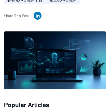
Share This Post
🦞
Popular Articles
JimoClaw 桌面 AI Agent 工作台