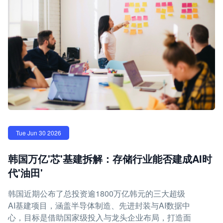
Tue Jun 30 2026
韩国万亿'芯'基建拆解：存储行业能否建成AI时
代'油田'
韩国近期公布了总投资逾1800万亿韩元的三大超级
AI基建项目，涵盖半导体制造、先进封装与AI数据中
心，目标是借助国家级投入与龙头企业布局，打造面