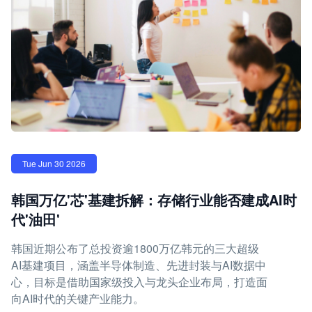
Tue Jun 30 2026
韩国万亿'芯'基建拆解：存储行业能否建成AI时
代'油田'
韩国近期公布了总投资逾1800万亿韩元的三大超级
AI基建项目，涵盖半导体制造、先进封装与AI数据中
心，目标是借助国家级投入与龙头企业布局，打造面
向AI时代的关键产业能力。