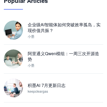
Popular Articles
JimoClaw 桌面 AI Agent 工作台
让 AI 处理本地资料 · 操控浏览器 · 交付可用文档
下载桌面版
企业级AI智能体如何突破效率孤岛，实
现价值共振？
小墨
阿里通义Qwen模组：一周三次开源造
势
小墨
积墨AI 7月更新日志
keepcleargas