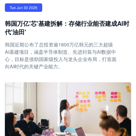
Tue Jun 30 2026
韩国万亿'芯'基建拆解：存储行业能否建成AI时
代'油田'
韩国近期公布了总投资逾1800万亿韩元的三大超级
AI基建项目，涵盖半导体制造、先进封装与AI数据中
心，目标是借助国家级投入与龙头企业布局，打造面
向AI时代的关键产业能力。