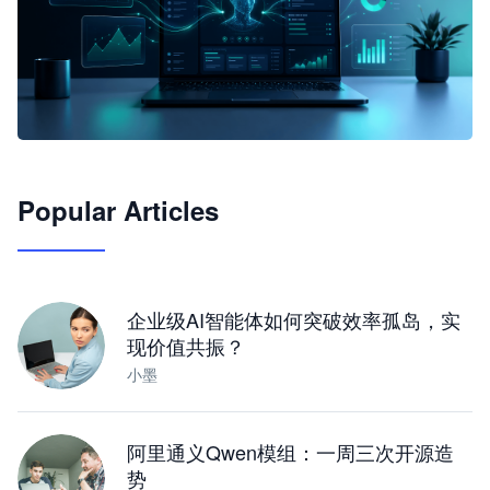
🦞
Popular Articles
JimoClaw 桌面 AI Agent 工作台
让 AI 处理本地资料 · 操控浏览器 · 交付可用文档
下载桌面版
企业级AI智能体如何突破效率孤岛，实
现价值共振？
小墨
阿里通义Qwen模组：一周三次开源造
势