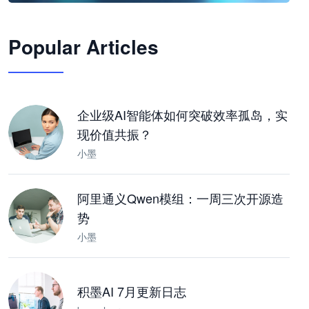
🦞
Popular Articles
JimoClaw 桌面 AI Agent 工作台
让 AI 处理本地资料 · 操控浏览器 · 交付可用文档
下载桌面版
企业级AI智能体如何突破效率孤岛，实
现价值共振？
小墨
阿里通义Qwen模组：一周三次开源造
势
小墨
积墨AI 7月更新日志