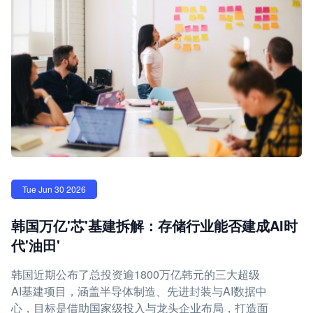
Tue Jun 30 2026
韩国万亿'芯'基建拆解：存储行业能否建成AI时
代'油田'
韩国近期公布了总投资逾1800万亿韩元的三大超级
AI基建项目，涵盖半导体制造、先进封装与AI数据中
心，目标是借助国家级投入与龙头企业布局，打造面