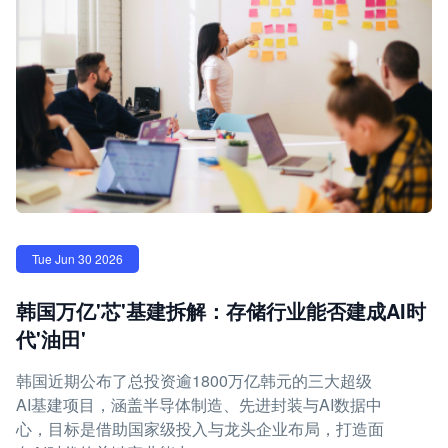
Tue Jun 30 2026
韩国万亿'芯'基建拆解：存储行业能否建成AI时
代'油田'
韩国近期公布了总投资逾1800万亿韩元的三大超级
AI基建项目，涵盖半导体制造、先进封装与AI数据中
心，目标是借助国家级投入与龙头企业布局，打造面