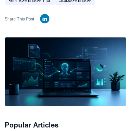
Share This Post
🦞
Popular Articles
JimoClaw 桌面 AI Agent 工作台