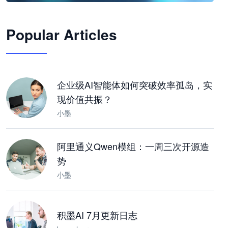
🦞
Popular Articles
JimoClaw 桌面 AI Agent 工作台
让 AI 处理本地资料 · 操控浏览器 · 交付可用文档
下载桌面版
企业级AI智能体如何突破效率孤岛，实
现价值共振？
小墨
阿里通义Qwen模组：一周三次开源造
势
小墨
积墨AI 7月更新日志