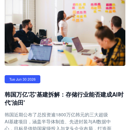
Tue Jun 30 2026
韩国万亿'芯'基建拆解：存储行业能否建成AI时
代'油田'
韩国近期公布了总投资逾1800万亿韩元的三大超级
AI基建项目，涵盖半导体制造、先进封装与AI数据中
心，目标是借助国家级投入与龙头企业布局，打造面