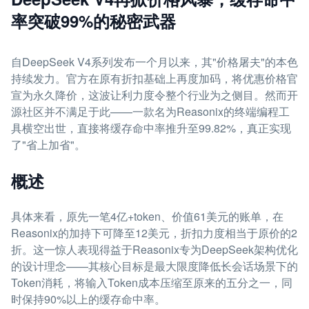
率突破99%的秘密武器
自DeepSeek V4系列发布一个月以来，其"价格屠夫"的本色
持续发力。官方在原有折扣基础上再度加码，将优惠价格官
宣为永久降价，这波让利力度令整个行业为之侧目。然而开
源社区并不满足于此——一款名为Reasonix的终端编程工
具横空出世，直接将缓存命中率推升至99.82%，真正实现
了"省上加省"。
概述
具体来看，原先一笔4亿+token、价值61美元的账单，在
Reasonix的加持下可降至12美元，折扣力度相当于原价的2
折。这一惊人表现得益于Reasonix专为DeepSeek架构优化
的设计理念——其核心目标是最大限度降低长会话场景下的
Token消耗，将输入Token成本压缩至原来的五分之一，同
时保持90%以上的缓存命中率。