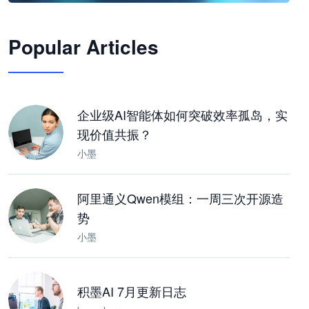
🦞
Popular Articles
JimoClaw 桌面 AI Agent 工作台
让 AI 处理本地资料 · 操控浏览器 · 交付可用文档
下载桌面版
企业级AI智能体如何突破效率孤岛，实
现价值共振？
小墨
阿里通义Qwen模组：一周三次开源造
势
小墨
积墨AI 7月更新日志