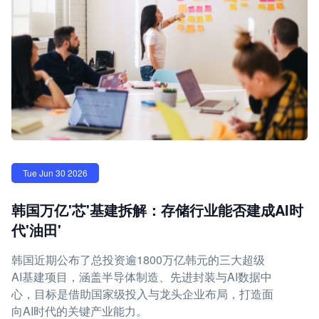
Tue Jun 30 2026
韩国万亿'芯'基建拆解：存储行业能否建成AI时
代'油田'
韩国近期公布了总投资逾1800万亿韩元的三大超级
AI基建项目，涵盖半导体制造、先进封装与AI数据中
心，目标是借助国家级投入与龙头企业布局，打造面
向AI时代的关键产业能力。