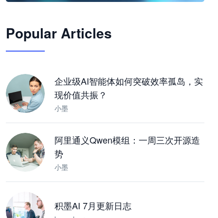
🦞
Popular Articles
JimoClaw 桌面 AI Agent 工作台
让 AI 处理本地资料 · 操控浏览器 · 交付可用文档
下载桌面版
企业级AI智能体如何突破效率孤岛，实
现价值共振？
小墨
阿里通义Qwen模组：一周三次开源造
势
小墨
积墨AI 7月更新日志