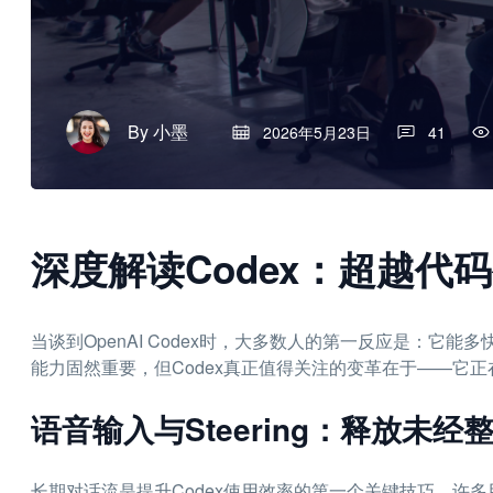
By
小墨
2026年5月23日
41
深度解读Codex：超越代
当谈到OpenAI Codex时，大多数人的第一反应是：它
能力固然重要，但Codex真正值得关注的变革在于——它
语音输入与Steering：释放未
长期对话流是提升Codex使用效率的第一个关键技巧。许