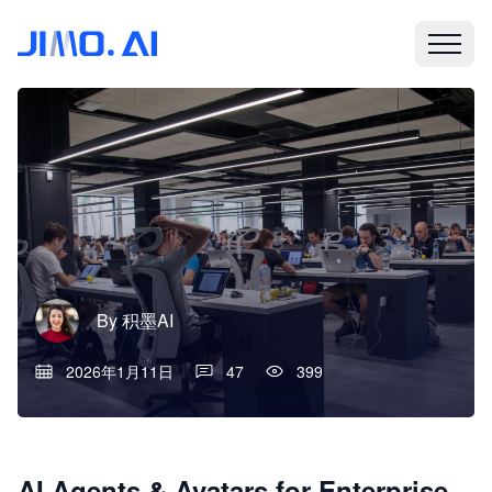
By
积墨AI
2026年1月11日
47
399
AI Agents & Avatars for Enterprise