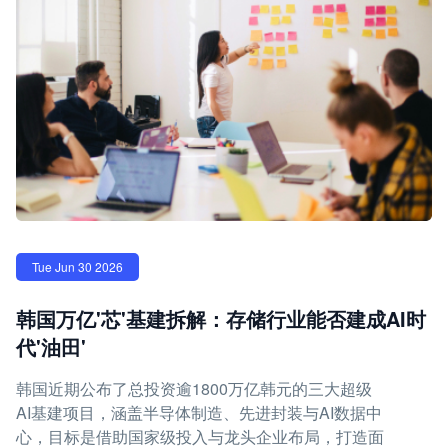
Tue Jun 30 2026
韩国万亿'芯'基建拆解：存储行业能否建成AI时
代'油田'
韩国近期公布了总投资逾1800万亿韩元的三大超级
AI基建项目，涵盖半导体制造、先进封装与AI数据中
心，目标是借助国家级投入与龙头企业布局，打造面