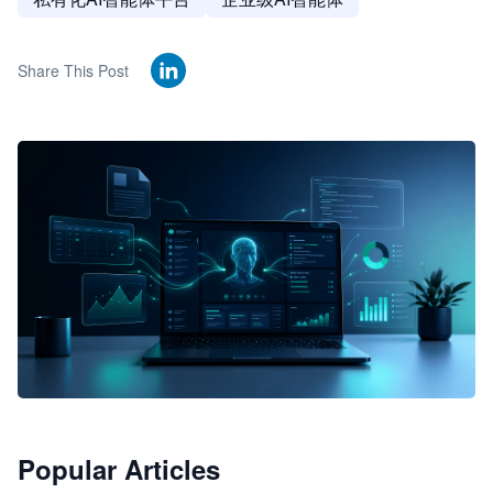
Share This Post
🦞
Popular Articles
JimoClaw 桌面 AI Agent 工作台