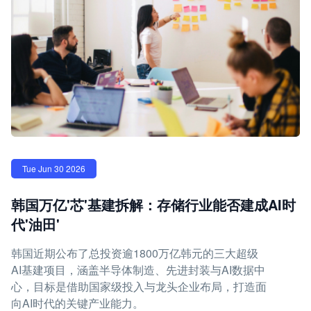
Tue Jun 30 2026
韩国万亿'芯'基建拆解：存储行业能否建成AI时
代'油田'
韩国近期公布了总投资逾1800万亿韩元的三大超级
AI基建项目，涵盖半导体制造、先进封装与AI数据中
心，目标是借助国家级投入与龙头企业布局，打造面
向AI时代的关键产业能力。